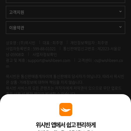
고객지원
이용약관
상호명 : (주)위시빈
대표 : 최주영
개인정보책임자 : 최주영
사업자등록번호 : 599-88-01021
통신판매업신고번호 : 제2023-서울강
남-05908호
사업자정보확인
광고 및 제휴 :
support@wishbeen.com
고객센터 : cs@wishbeen.co
m
위시빈은 통신판매중개자이며 통신판매의 당사자가 아닙니다. 따라서 위시빈
은 상품·거래정보에 대하여 책임을 지지 않습니다.
위시빈 서비스의 모든 콘텐츠는 저작자에게 저작권이 있으므로 무단 업로드
혹은 사용 시 법적 책임이 발생할 수 있습니다.
Venture Enterprise
위시빈 앱에서 쉽고 편리하게