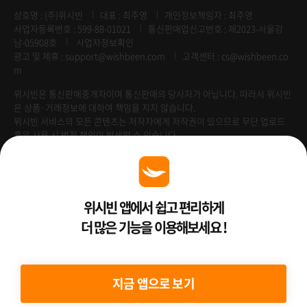
상호명 : (주)위시빈
대표 : 최주영
개인정보책임자 : 최주영
사업자등록번호 : 599-88-01021
통신판매업신고번호 : 제2023-서울강
남-05908호
사업자정보확인
광고 및 제휴 :
support@wishbeen.com
고객센터 : cs@wishbeen.co
m
위시빈은 통신판매중개자이며 통신판매의 당사자가 아닙니다. 따라서 위시빈
은 상품·거래정보에 대하여 책임을 지지 않습니다.
위시빈 서비스의 모든 콘텐츠는 저작자에게 저작권이 있으므로 무단 업로드
혹은 사용 시 법적 책임이 발생할 수 있습니다.
Venture Enterprise
위시빈 앱에서 쉽고 편리하게
더 많은 기능을 이용해보세요 !
2022 ⓒ Better Than WishBeen.
지금 앱으로 보기