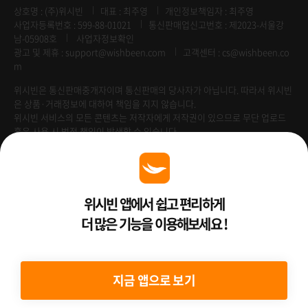
상호명 : (주)위시빈
대표 : 최주영
개인정보책임자 : 최주영
사업자등록번호 : 599-88-01021
통신판매업신고번호 : 제2023-서울강
남-05908호
사업자정보확인
광고 및 제휴 :
support@wishbeen.com
고객센터 : cs@wishbeen.co
m
위시빈은 통신판매중개자이며 통신판매의 당사자가 아닙니다. 따라서 위시빈
은 상품·거래정보에 대하여 책임을 지지 않습니다.
위시빈 서비스의 모든 콘텐츠는 저작자에게 저작권이 있으므로 무단 업로드
혹은 사용 시 법적 책임이 발생할 수 있습니다.
위시빈 앱에서 쉽고 편리하게
Venture Enterprise
더 많은 기능을 이용해보세요 !
2022 ⓒ Better Than WishBeen.
지금 앱으로 보기