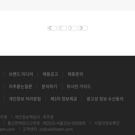
브랜드 미디어
채용공고
제휴문의
자주묻는질문
문의하기
위시빈 가이드
개인정보 처리방침
제3자 정보제공
광고성 정보 수신동의
최주영
개인정보책임자 : 최주영
통신판매업신고번호 : 제2023-서울강남-05908호
사업자정보확인
een.com
고객센터 : cs@wishbeen.com