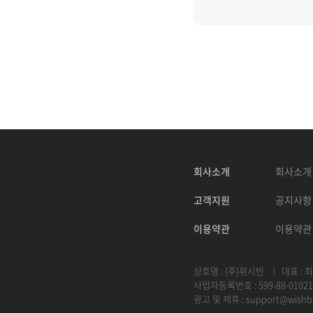
회사소개
회사소개
고객지원
공지사항
이용약관
이용약관
상호명 : (주)위시빈
대표 : 
사업자등록번호 : 599-88-01021
광고 및 제휴 :
support@wishb