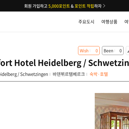
회원 가입하고
5,000포인트
&
포인트 적립
하자
주요도시
여행상품
여
Wish
0
Been
0
rt Hotel Heidelberg / Schwetzi
idelberg / Schwetzingen
바덴뷔르템베르크
숙박·호텔