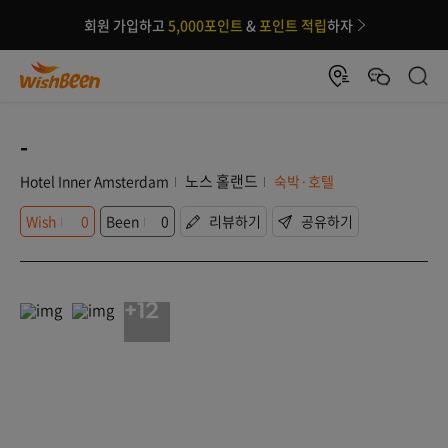
회원 가입하고
5,000포인트
&
포인트 적립
하자
-
노스 홀랜드
Hotel Inner Amsterdam
숙박·호텔
Wish
0
Been
0
리뷰하기
공유하기
+12