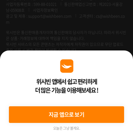
사업자등록번호 : 599-88-01021
통신판매업신고번호 : 제2023-서울강
남-05908호
사업자정보확인
광고 및 제휴 :
support@wishbeen.com
고객센터 : cs@wishbeen.co
m
위시빈은 통신판매중개자이며 통신판매의 당사자가 아닙니다. 따라서 위시빈
은 상품·거래정보에 대하여 책임을 지지 않습니다.
위시빈 서비스의 모든 콘텐츠는 저작자에게 저작권이 있으므로 무단 업로드
혹은 사용 시 법적 책임이 발생할 수 있습니다.
Venture Enterprise
위시빈 앱에서 쉽고 편리하게
더 많은 기능을 이용해보세요 !
2022 ⓒ Better Than WishBeen.
지금 앱으로 보기
오늘은 그냥 볼게요.