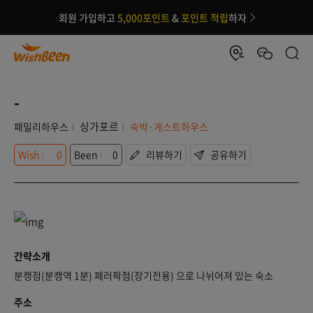
회원 가입하고
5,000포인트
&
포인트 적립
하자
-
싱가포르
패밀리하우스
숙박·게스트하우스
Wish
0
Been
0
리뷰하기
공유하기
간략소개
분캥점(분캥역 1분) 페러팍점(장기전용) 으로 나뉘어져 있는 숙소
주소