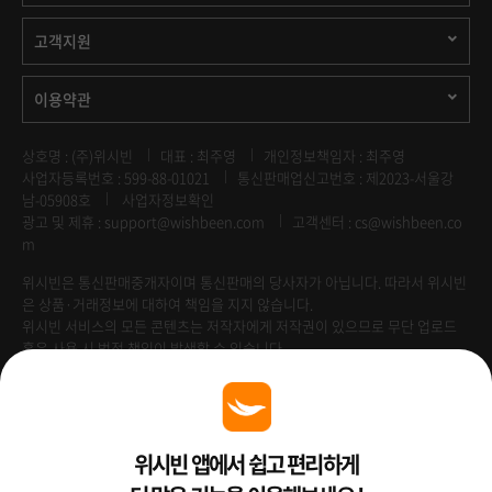
고객지원
이용약관
상호명 : (주)위시빈
대표 : 최주영
개인정보책임자 : 최주영
사업자등록번호 : 599-88-01021
통신판매업신고번호 : 제2023-서울강
남-05908호
사업자정보확인
광고 및 제휴 :
support@wishbeen.com
고객센터 : cs@wishbeen.co
m
위시빈은 통신판매중개자이며 통신판매의 당사자가 아닙니다. 따라서 위시빈
은 상품·거래정보에 대하여 책임을 지지 않습니다.
위시빈 서비스의 모든 콘텐츠는 저작자에게 저작권이 있으므로 무단 업로드
혹은 사용 시 법적 책임이 발생할 수 있습니다.
Venture Enterprise
위시빈 앱에서 쉽고 편리하게