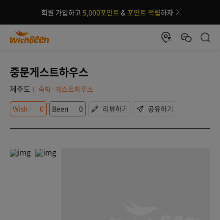
회원 가입하고
5,000포인트
&
포인트 적립
하자
중문게스트하우스
제주도
숙박·게스트하우스
Wish
0
Been
0
리뷰하기
공유하기