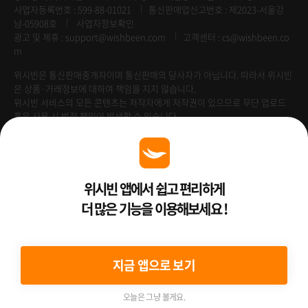
사업자등록번호 : 599-88-01021
통신판매업신고번호 : 제2023-서울강
남-05908호
사업자정보확인
광고 및 제휴 :
support@wishbeen.com
고객센터 : cs@wishbeen.co
m
위시빈은 통신판매중개자이며 통신판매의 당사자가 아닙니다. 따라서 위시빈
은 상품·거래정보에 대하여 책임을 지지 않습니다.
위시빈 서비스의 모든 콘텐츠는 저작자에게 저작권이 있으므로 무단 업로드
혹은 사용 시 법적 책임이 발생할 수 있습니다.
Venture Enterprise
위시빈 앱에서 쉽고 편리하게
더 많은 기능을 이용해보세요 !
2022 ⓒ Better Than WishBeen.
지금 앱으로 보기
오늘은 그냥 볼게요.