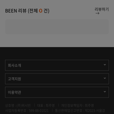
리뷰하기
BEEN 리뷰 (전체
건)
0
회사소개
고객지원
이용약관
상호명 : (주)위시빈
대표 : 최주영
개인정보책임자 : 최주영
사업자등록번호 : 599-88-01021
통신판매업신고번호 : 제2023-서울강