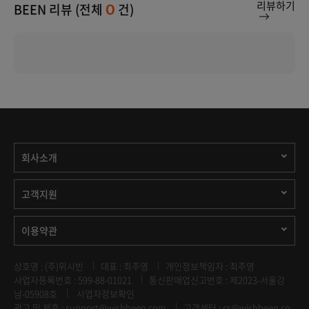
리뷰하기
BEEN 리뷰 (전체
건)
0
회사소개
고객지원
이용약관
상호명 : (주)위시빈
대표 : 최주영
개인정보책임자 : 최주영
사업자등록번호 : 599-88-01021
통신판매업신고번호 : 제2023-서울강
남-05908호
사업자정보확인
광고 및 제휴 :
support@wishbeen.com
고객센터 : cs@wishbeen.co