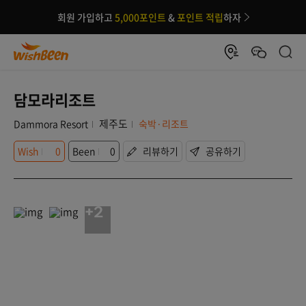
회원 가입하고
5,000포인트
&
포인트 적립
하자
담모라리조트
제주도
Dammora Resort
숙박·리조트
Wish
0
Been
0
리뷰하기
공유하기
+2