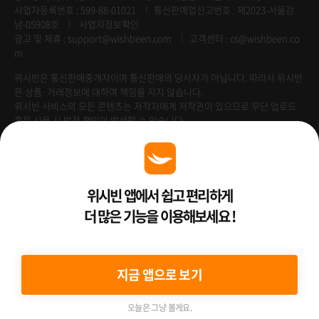
사업자등록번호 : 599-88-01021
통신판매업신고번호 : 제2023-서울강
남-05908호
사업자정보확인
광고 및 제휴 :
support@wishbeen.com
고객센터 : cs@wishbeen.co
m
위시빈은 통신판매중개자이며 통신판매의 당사자가 아닙니다. 따라서 위시빈
은 상품·거래정보에 대하여 책임을 지지 않습니다.
위시빈 서비스의 모든 콘텐츠는 저작자에게 저작권이 있으므로 무단 업로드
혹은 사용 시 법적 책임이 발생할 수 있습니다.
Venture Enterprise
위시빈 앱에서 쉽고 편리하게
더 많은 기능을 이용해보세요 !
2022 ⓒ Better Than WishBeen.
지금 앱으로 보기
오늘은 그냥 볼게요.