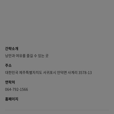
간략소개
낭만과 여유를 즐길 수 있는 곳
주소
대한민국 제주특별자치도 서귀포시 안덕면 사계리 3578-13
연락처
064-792-1566
홈페이지