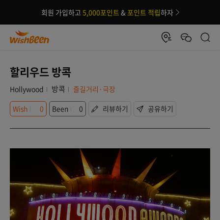
회원 가입하고
5,000포인트
&
포인트 적립
하자
할리우드 방콕
방콕
Hollywood
즐길거리·극장
Wish
0
Been
0
리뷰하기
공유하기