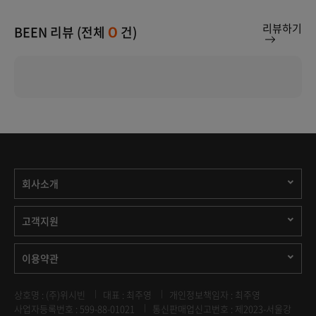
리뷰하기
BEEN 리뷰 (전체
건)
0
회사소개
고객지원
이용약관
상호명 : (주)위시빈
대표 : 최주영
개인정보책임자 : 최주영
사업자등록번호 : 599-88-01021
통신판매업신고번호 : 제2023-서울강