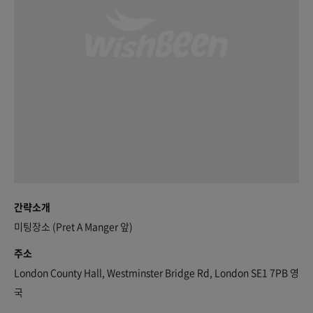
간략소개
미팅장소 (Pret A Manger 앞)
주소
London County Hall, Westminster Bridge Rd, London SE1 7PB 영
국