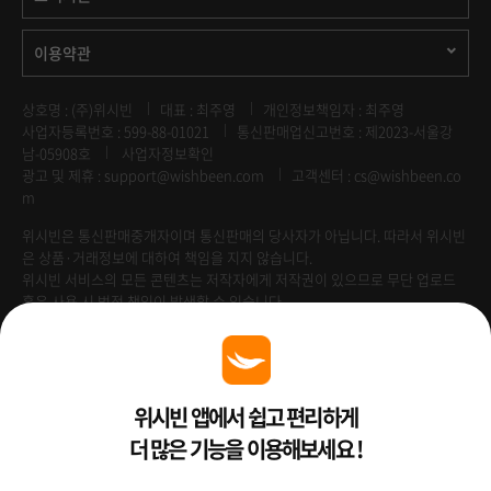
이용약관
상호명 : (주)위시빈
대표 : 최주영
개인정보책임자 : 최주영
사업자등록번호 : 599-88-01021
통신판매업신고번호 : 제2023-서울강
남-05908호
사업자정보확인
광고 및 제휴 :
support@wishbeen.com
고객센터 : cs@wishbeen.co
m
위시빈은 통신판매중개자이며 통신판매의 당사자가 아닙니다. 따라서 위시빈
은 상품·거래정보에 대하여 책임을 지지 않습니다.
위시빈 서비스의 모든 콘텐츠는 저작자에게 저작권이 있으므로 무단 업로드
혹은 사용 시 법적 책임이 발생할 수 있습니다.
Venture Enterprise
위시빈 앱에서 쉽고 편리하게
더 많은 기능을 이용해보세요 !