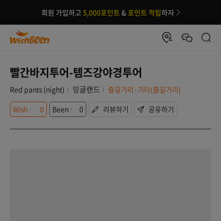
회원 가입하고
5,000포인트
&
포인트 적립
하자
빨간바지투어-템즈강야경투어
잉글랜드
Red pants (night)
즐길거리·기타(즐길거리)
Wish
0
Been
0
리뷰하기
공유하기