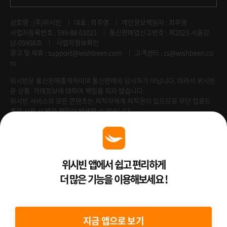
상호명 : (주)위시빈
대표 : 최주영
개인정보책임자 : 최주영
사업자등록번호 : 599-88-01021
통신판매업신고번호 : 제2023-서울강
남-05908호
사업자정보확인
광고 및 제휴 :
support@wishbeen.com
고객센터 : cs@wishbeen.co
m
위시빈은 통신판매중개자이며 통신판매의 당사자가 아닙니다. 따라서 위시빈
은 상품·거래정보에 대하여 책임을 지지 않습니다.
위시빈 서비스의 모든 콘텐츠는 저작자에게 저작권이 있으므로 무단 업로드
혹은 사용 시 법적 책임이 발생할 수 있습니다.
Venture Enterprise
위시빈 앱에서 쉽고 편리하게
더 많은 기능을 이용해보세요 !
2022 ⓒ Better Than WishBeen.
지금 앱으로 보기