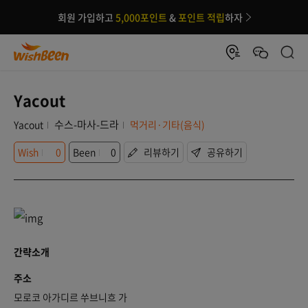
회원 가입하고
5,000포인트
&
포인트 적립
하자
Yacout
수스-마사-드라
Yacout
먹거리·기타(음식)
Wish
0
Been
0
리뷰하기
공유하기
간략소개
주소
모로코 아가디르 쑤브니흐 가