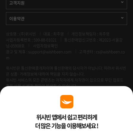
고객지원
이용약관
상호명 : (주)위시빈
대표 : 최주영
개인정보책임자 : 최주영
사업자등록번호 : 599-88-01021
통신판매업신고번호 : 제2023-서울강
남-05908호
사업자정보확인
광고 및 제휴 :
support@wishbeen.com
고객센터 : cs@wishbeen.co
m
위시빈은 통신판매중개자이며 통신판매의 당사자가 아닙니다. 따라서 위시빈
은 상품·거래정보에 대하여 책임을 지지 않습니다.
위시빈 서비스의 모든 콘텐츠는 저작자에게 저작권이 있으므로 무단 업로드
혹은 사용 시 법적 책임이 발생할 수 있습니다.
Venture Enterprise
위시빈 앱에서 쉽고 편리하게
더 많은 기능을 이용해보세요 !