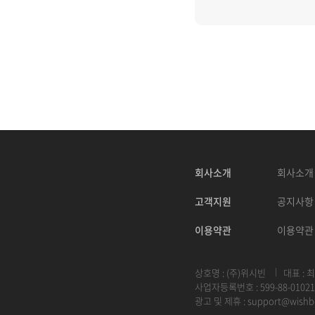
회사소개
회사소개
고객지원
공지사항
이용약관
이용약관
상호명 : (주)위시빈
대표 : 
사업자등록번호 : 599-88-01021
광고 및 제휴 :
support@wishb