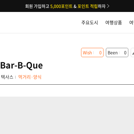
회원 가입하고
5,000포인트
&
포인트 적립
하자
주요도시
여행상품
여
Wish
0
Been
0
 Bar-B-Que
텍사스
먹거리·양식