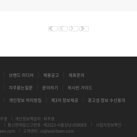
브랜드 미디어
채용공고
제휴문의
자주묻는질문
문의하기
위시빈 가이드
개인정보 처리방침
제3자 정보제공
광고성 정보 수신동의
최주영
개인정보책임자 : 최주영
통신판매업신고번호 : 제2023-서울강남-05908호
사업자정보확인
een.com
고객센터 : cs@wishbeen.com