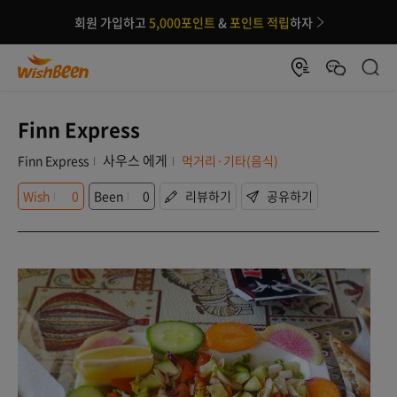
회원 가입하고
5,000포인트
&
포인트 적립
하자
Finn Express
사우스 에게
Finn Express
먹거리·기타(음식)
Wish
0
Been
0
리뷰하기
공유하기