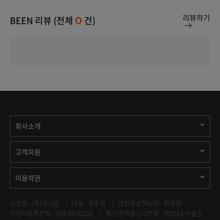
리뷰하기
BEEN 리뷰 (전체
건)
0
회사소개
고객지원
이용약관
상호명 : (주)위시빈
대표 : 최주영
개인정보책임자 : 최주영
사업자등록번호 : 599-88-01021
통신판매업신고번호 : 제2023-서울강