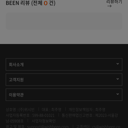
리뷰하기
BEEN 리뷰 (전체
건)
0
회사소개
고객지원
이용약관
상호명 : (주)위시빈
대표 : 최주영
개인정보책임자 : 최주영
사업자등록번호 : 599-88-01021
통신판매업신고번호 : 제2023-서울강
남-05908호
사업자정보확인
광고 및 제휴 :
support@wishbeen.com
고객센터 : cs@wishbeen.co