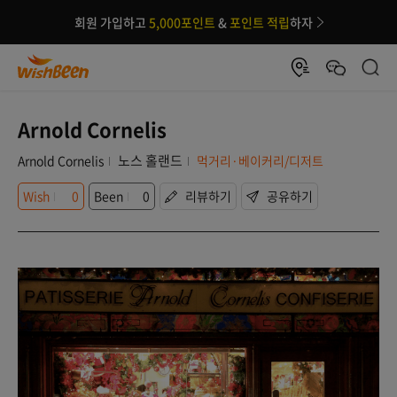
회원 가입하고
5,000포인트
&
포인트 적립
하자
Arnold Cornelis
노스 홀랜드
Arnold Cornelis
먹거리·베이커리/디저트
Wish
0
Been
0
리뷰하기
공유하기