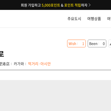
회원 가입하고
5,000포인트
&
포인트 적립
하자
주요도시
여행상품
여
Wish
1
Been
0
로
壁港店
카가와
먹거리·아시안