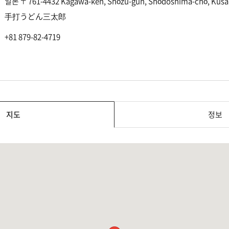
일본 〒761-4432 Kagawa-ken, Shōzu-gun, Shōdoshima-chō, Kusa
手打うどん三太郎
+81 879-82-4719
지도
정보