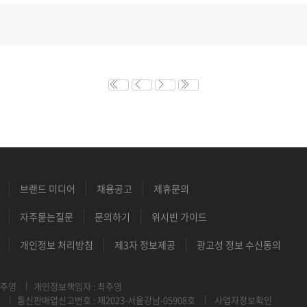
브랜드 미디어
채용공고
제휴문의
자주묻는질문
문의하기
위시빈 가이드
개인정보 처리방침
제3자 정보제공
광고성 정보 수신동의
최주영
개인정보책임자 : 최주영
통신판매업신고번호 : 제2023-서울강남-05908호
사업자정보확인