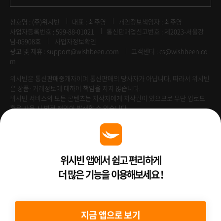
상호명 : (주)위시빈
대표 : 최주영
개인정보책임자 : 최주영
사업자등록번호 : 599-88-01021
통신판매업신고번호 : 제2023-서울강
남-05908호
사업자정보확인
광고 및 제휴 :
support@wishbeen.com
고객센터 : cs@wishbeen.co
m
위시빈은 통신판매중개자이며 통신판매의 당사자가 아닙니다. 따라서 위시빈
은 상품·거래정보에 대하여 책임을 지지 않습니다.
위시빈 서비스의 모든 콘텐츠는 저작자에게 저작권이 있으므로 무단 업로드
혹은 사용 시 법적 책임이 발생할 수 있습니다.
Venture Enterprise
위시빈 앱에서 쉽고 편리하게
더 많은 기능을 이용해보세요 !
2022 ⓒ Better Than WishBeen.
지금 앱으로 보기