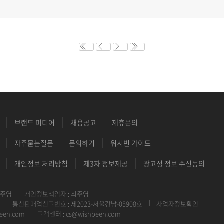
브랜드 미디어
채용공고
제휴문의
자주묻는질문
문의하기
위시빈 가이드
개인정보 처리방침
제3자 정보제공
광고성 정보 수신동의
최주영
개인정보책임자 : 최주영
통신판매업신고번호 : 제2023-서울강남-05908호
사업자정보확인
een.com
고객센터 : cs@wishbeen.com