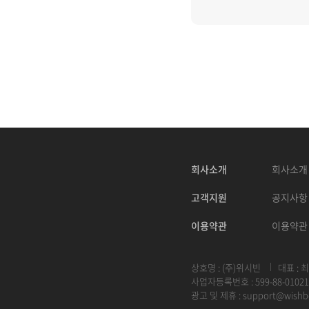
회사소개
회사소개
고객지원
공지사항
이용약관
이용약관
상호명 : (주)위시빈
대표 : 
사업자등록번호 : 599-88-01021
광고 및 제휴 :
support@wishb