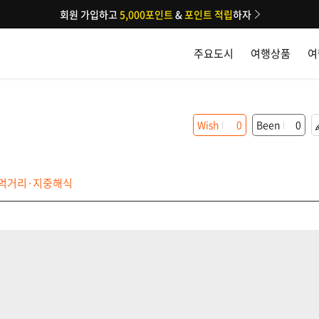
회원 가입하고
5,000포인트
&
포인트 적립
하자
주요도시
여행상품
여
Wish
0
Been
0
먹거리·지중해식