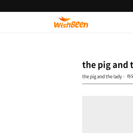
the pig and 
the pig and the lady
하