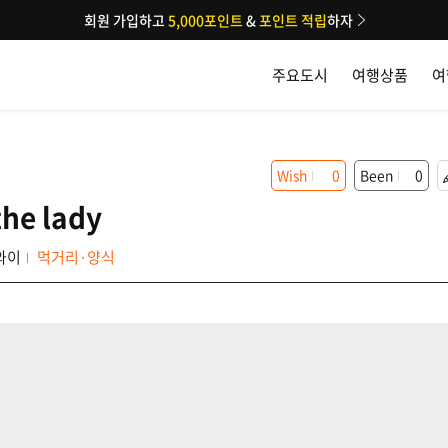
회원 가입하고
5,000포인트
&
포인트 적립
하자
주요도시
여행상품
여
Wish
0
Been
0
the lady
와이
먹거리·양식