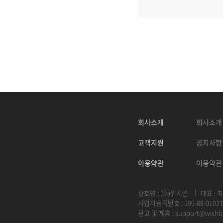
회사소개
회사소개
고객지원
공지사항
이용약관
이용약관
상호명 : (주)위시빈
대표 : 
사업자등록번호 : 599-88-01021
광고 및 제휴 :
support@wishb