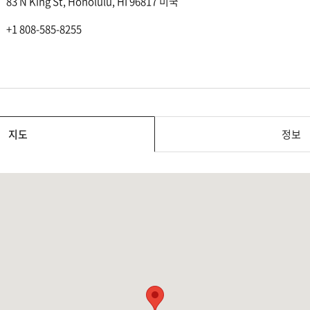
83 N King St, Honolulu, HI 96817 미국
+1 808-585-8255
지도
정보