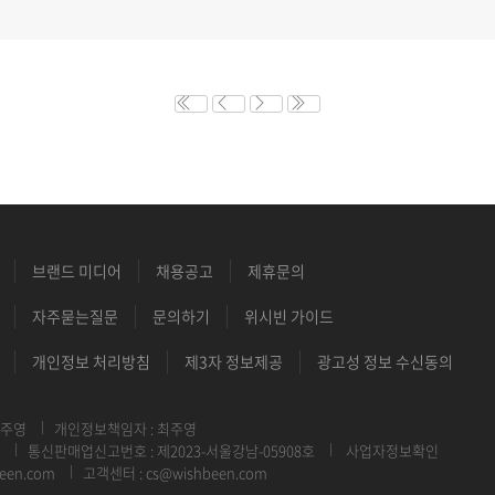
브랜드 미디어
채용공고
제휴문의
자주묻는질문
문의하기
위시빈 가이드
개인정보 처리방침
제3자 정보제공
광고성 정보 수신동의
최주영
개인정보책임자 : 최주영
통신판매업신고번호 : 제2023-서울강남-05908호
사업자정보확인
een.com
고객센터 : cs@wishbeen.com