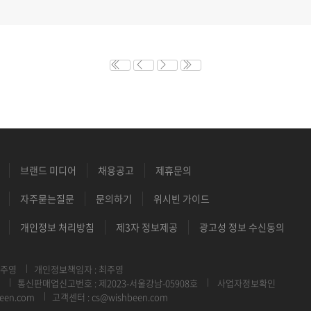
브랜드 미디어
채용공고
제휴문의
자주묻는질문
문의하기
위시빈 가이드
개인정보 처리방침
제3자 정보제공
광고성 정보 수신동의
최주영
개인정보책임자 : 최주영
통신판매업신고번호 : 제2023-서울강남-05908호
사업자정보확인
een.com
고객센터 : cs@wishbeen.com