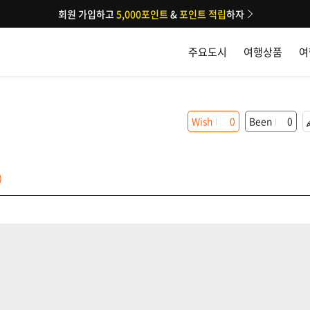
회원 가입하고
5,000포인트
&
포인트 적립
하자
주요도시
여행상품
여
Wish
0
Been
0
)