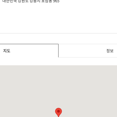
대한민국 강원도 강릉시 포남동 965
지도
정보