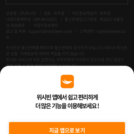
상호명 : (주)위시빈
대표 : 최주영
개인정보책임자 : 최주영
사업자등록번호 : 599-88-01021
통신판매업신고번호 : 제2023-서울강
남-05908호
사업자정보확인
광고 및 제휴 :
support@wishbeen.com
고객센터 : cs@wishbeen.co
m
위시빈은 통신판매중개자이며 통신판매의 당사자가 아닙니다. 따라서 위시빈
은 상품·거래정보에 대하여 책임을 지지 않습니다.
위시빈 서비스의 모든 콘텐츠는 저작자에게 저작권이 있으므로 무단 업로드
혹은 사용 시 법적 책임이 발생할 수 있습니다.
Venture Enterprise
위시빈 앱에서 쉽고 편리하게
더 많은 기능을 이용해보세요 !
2022 ⓒ Better Than WishBeen.
지금 앱으로 보기