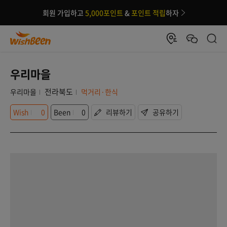
회원 가입하고
5,000포인트
&
포인트 적립
하자
우리마을
전라북도
우리마을
먹거리·한식
Wish
0
Been
0
리뷰하기
공유하기