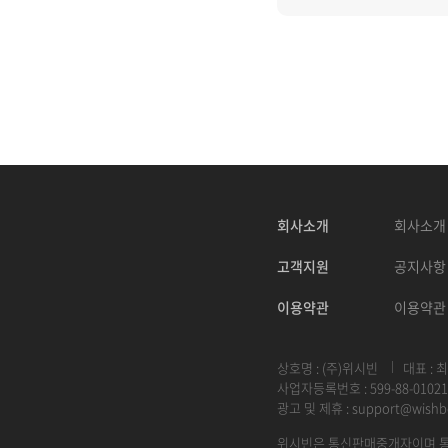
회사소개
회사소개
고객지원
공지사항
이용약관
이용약관
상호명 : (주)위시빈
대표 : 
사업자등록번호 : 599-88-01021
광고 및 제휴 :
support@wishb
위시빈은 통신판매중개자이며 통