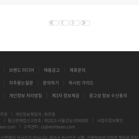
브랜드 미디어
채용공고
제휴문의
자주묻는질문
문의하기
위시빈 가이드
개인정보 처리방침
제3자 정보제공
광고성 정보 수신동의
최주영
개인정보책임자 : 최주영
통신판매업신고번호 : 제2023-서울강남-05908호
사업자정보확인
een.com
고객센터 : cs@wishbeen.com
신판매의 당사자가 아닙니다. 따라서 위시빈은 상품·거래정보에 대하여 책임을 지지