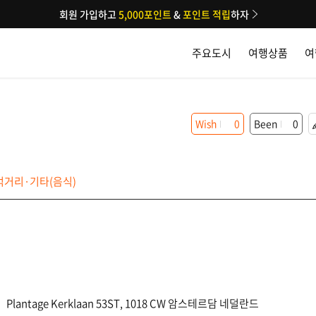
회원 가입하고
5,000포인트
&
포인트 적립
하자
주요도시
여행상품
여
Wish
0
Been
0
먹거리·기타(음식)
Plantage Kerklaan 53ST, 1018 CW 암스테르담 네덜란드