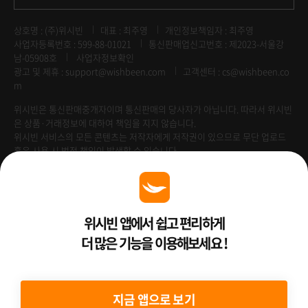
상호명 : (주)위시빈
대표 : 최주영
개인정보책임자 : 최주영
사업자등록번호 : 599-88-01021
통신판매업신고번호 : 제2023-서울강
남-05908호
사업자정보확인
광고 및 제휴 :
support@wishbeen.com
고객센터 : cs@wishbeen.co
m
위시빈은 통신판매중개자이며 통신판매의 당사자가 아닙니다. 따라서 위시빈
은 상품·거래정보에 대하여 책임을 지지 않습니다.
위시빈 서비스의 모든 콘텐츠는 저작자에게 저작권이 있으므로 무단 업로드
혹은 사용 시 법적 책임이 발생할 수 있습니다.
Venture Enterprise
위시빈 앱에서 쉽고 편리하게
더 많은 기능을 이용해보세요 !
2022 ⓒ Better Than WishBeen.
지금 앱으로 보기