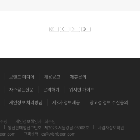
브랜드 미디어
채용공고
제휴문의
자주묻는질문
문의하기
위시빈 가이드
개인정보 처리방침
제3자 정보제공
광고성 정보 수신동의
최주영
개인정보책임자 : 최주영
통신판매업신고번호 : 제2023-서울강남-05908호
사업자정보확인
een.com
고객센터 : cs@wishbeen.com