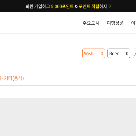
회원 가입하고
5,000포인트
&
포인트 적립
하자
주요도시
여행상품
여
Wish
0
Been
0
·기타(음식)