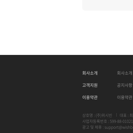
회사소개
회사소개
고객지원
공지사항
이용약관
이용약관
상호명 : (주)위시빈
대표 : 
사업자등록번호 : 599-88-01021
광고 및 제휴 :
support@wishb