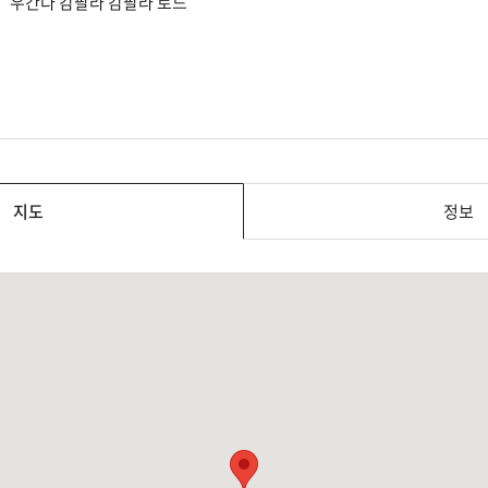
우간다 캄팔라 캄팔라 로드
지도
정보