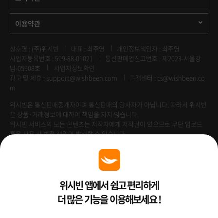
이용약관
상호명 : (주)위시빈
대표 : 최주영
개인정보책임자 : 최주영
사업자등록번호 : 599-88-01021
통신판매업신고번호 : 제2023-서울강
남-05908호
사업자정보확인
광고 및 제휴 :
support@wishbeen.com
고객센터 : cs@wishbeen.co
m
위시빈은 통신판매중개자이며 통신판매의 당사자가 아닙니다. 따라서 위시빈
은 상품·거래정보에 대하여 책임을 지지 않습니다.
위시빈 서비스의 모든 콘텐츠는 저작자에게 저작권이 있으므로 무단 업로드
혹은 사용 시 법적 책임이 발생할 수 있습니다.
Venture Enterprise
위시빈 앱에서 쉽고 편리하게
더 많은 기능을 이용해보세요 !