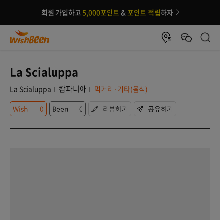
회원 가입하고
5,000포인트
&
포인트 적립
하자
La Scialuppa
캄파니아
La Scialuppa
먹거리·기타(음식)
Wish
0
Been
0
리뷰하기
공유하기