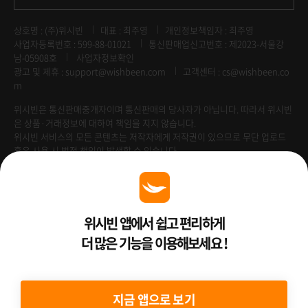
상호명 : (주)위시빈
대표 : 최주영
개인정보책임자 : 최주영
사업자등록번호 : 599-88-01021
통신판매업신고번호 : 제2023-서울강
남-05908호
사업자정보확인
광고 및 제휴 :
support@wishbeen.com
고객센터 : cs@wishbeen.co
m
위시빈은 통신판매중개자이며 통신판매의 당사자가 아닙니다. 따라서 위시빈
은 상품·거래정보에 대하여 책임을 지지 않습니다.
위시빈 서비스의 모든 콘텐츠는 저작자에게 저작권이 있으므로 무단 업로드
혹은 사용 시 법적 책임이 발생할 수 있습니다.
Venture Enterprise
위시빈 앱에서 쉽고 편리하게
더 많은 기능을 이용해보세요 !
2022 ⓒ Better Than WishBeen.
지금 앱으로 보기