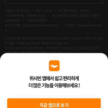
상호명 : (주)위시빈
대표 : 최주영
개인정보책임자 : 최주영
사업자등록번호 : 599-88-01021
통신판매업신고번호 : 제2023-서울강
남-05908호
사업자정보확인
광고 및 제휴 :
support@wishbeen.com
고객센터 : cs@wishbeen.co
m
위시빈은 통신판매중개자이며 통신판매의 당사자가 아닙니다. 따라서 위시빈
은 상품·거래정보에 대하여 책임을 지지 않습니다.
위시빈 서비스의 모든 콘텐츠는 저작자에게 저작권이 있으므로 무단 업로드
혹은 사용 시 법적 책임이 발생할 수 있습니다.
Venture Enterprise
위시빈 앱에서 쉽고 편리하게
더 많은 기능을 이용해보세요 !
2022 ⓒ Better Than WishBeen.
지금 앱으로 보기