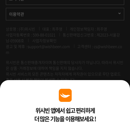
이용약관
상호명 : (주)위시빈
대표 : 최주영
개인정보책임자 : 최주영
사업자등록번호 : 599-88-01021
통신판매업신고번호 : 제2023-서울강
남-05908호
사업자정보확인
광고 및 제휴 :
support@wishbeen.com
고객센터 : cs@wishbeen.co
m
위시빈은 통신판매중개자이며 통신판매의 당사자가 아닙니다. 따라서 위시빈
은 상품·거래정보에 대하여 책임을 지지 않습니다.
위시빈 서비스의 모든 콘텐츠는 저작자에게 저작권이 있으므로 무단 업로드
혹은 사용 시 법적 책임이 발생할 수 있습니다.
Venture Enterprise
위시빈 앱에서 쉽고 편리하게
더 많은 기능을 이용해보세요 !