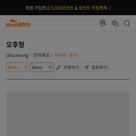
회원 가입하고
5,000포인트
&
포인트 적립
하자
오후청
전라북도
Ohucheong
먹거리·중식
Wish
0
Been
0
리뷰하기
공유하기