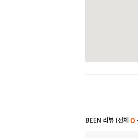
BEEN 리뷰 (전체
0