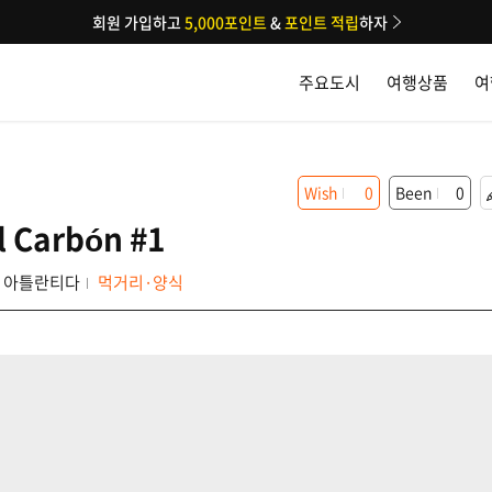
회원 가입하고
5,000포인트
&
포인트 적립
하자
주요도시
여행상품
여
Wish
0
Been
0
l Carbón #1
아틀란티다
먹거리·양식