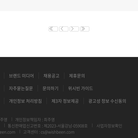
브랜드 미디어
채용공고
제휴문의
자주묻는질문
문의하기
위시빈 가이드
개인정보 처리방침
제3자 정보제공
광고성 정보 수신동의
최주영
개인정보책임자 : 최주영
통신판매업신고번호 : 제2023-서울강남-05908호
사업자정보확인
een.com
고객센터 : cs@wishbeen.com