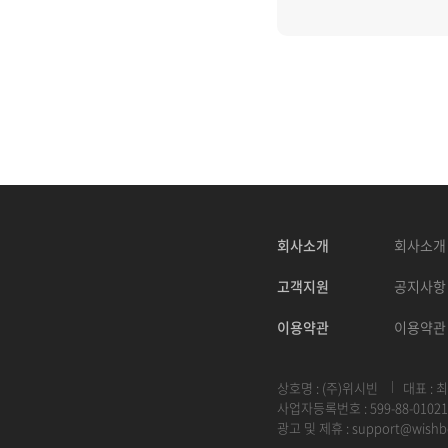
회사소개
회사소개
고객지원
공지사항
이용약관
이용약관
상호명 : (주)위시빈
대표 : 
사업자등록번호 : 599-88-01021
광고 및 제휴 :
support@wishb