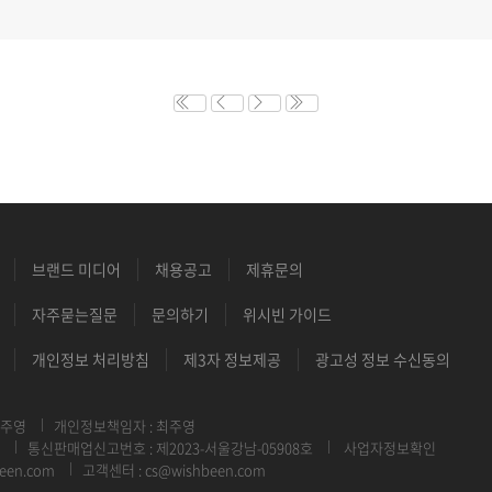
브랜드 미디어
채용공고
제휴문의
자주묻는질문
문의하기
위시빈 가이드
개인정보 처리방침
제3자 정보제공
광고성 정보 수신동의
최주영
개인정보책임자 : 최주영
통신판매업신고번호 : 제2023-서울강남-05908호
사업자정보확인
een.com
고객센터 : cs@wishbeen.com