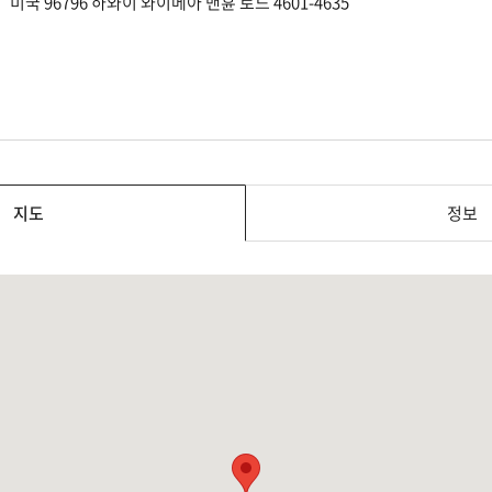
미국 96796 하와이 와이메아 맨휸 로드 4601-4635
지도
정보