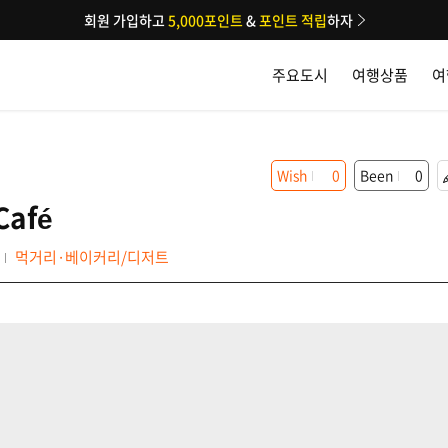
회원 가입하고
5,000포인트
&
포인트 적립
하자
주요도시
여행상품
여
Wish
0
Been
0
Café
먹거리·베이커리/디저트