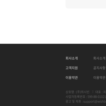
회사소개
회사소개
고객지원
공지사항
이용약관
이용약관
상호명 : (주)위시빈
대표 : 
사업자등록번호 : 599-88-01021
광고 및 제휴 :
support@wishb