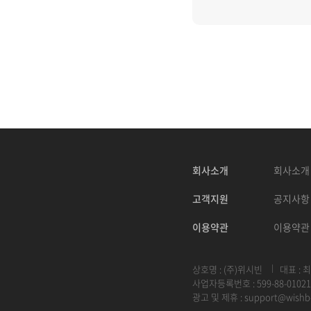
회사소개
회사소개
고객지원
공지사항
이용약관
이용약관
상호명 : (주)위시빈
대표 : 
사업자등록번호 : 599-88-01021
광고 및 제휴 :
support@wishb