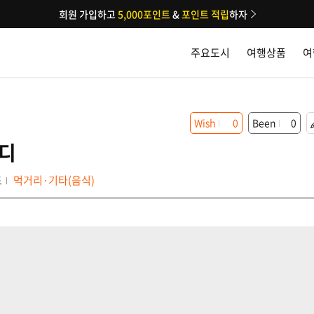
회원 가입하고
5,000포인트
&
포인트 적립
하자
주요도시
여행상품
여
Wish
0
Been
0
이디
드
먹거리·기타(음식)