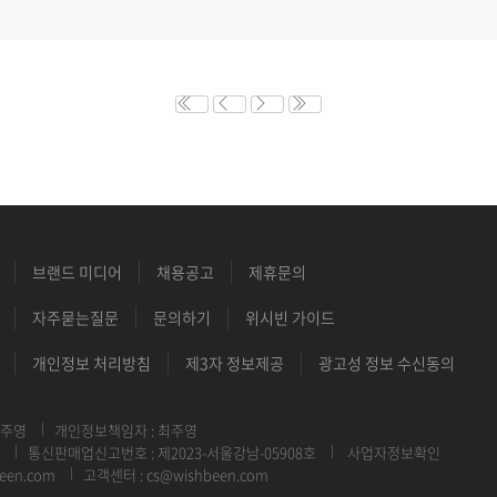
브랜드 미디어
채용공고
제휴문의
자주묻는질문
문의하기
위시빈 가이드
개인정보 처리방침
제3자 정보제공
광고성 정보 수신동의
최주영
개인정보책임자 : 최주영
통신판매업신고번호 : 제2023-서울강남-05908호
사업자정보확인
een.com
고객센터 : cs@wishbeen.com