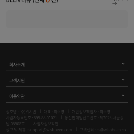
0
회사소개
고객지원
이용약관
상호명 : (주)위시빈
대표 : 최주영
개인정보책임자 : 최주영
사업자등록번호 : 599-88-01021
통신판매업신고번호 : 제2023-서울강
남-05908호
사업자정보확인
광고 및 제휴 :
support@wishbeen.com
고객센터 : cs@wishbeen.co