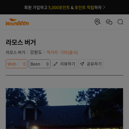
회원 가입하고
5,000포인트
&
포인트 적립
하자
라모스 버거
강원도
라모스 버거
먹거리·기타(음식)
Wish
0
Been
0
리뷰하기
공유하기