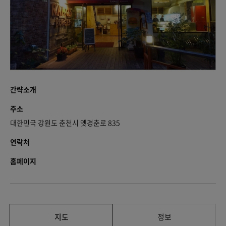
간략소개
주소
대한민국 강원도 춘천시 옛경춘로 835
연락처
홈페이지
지도
정보