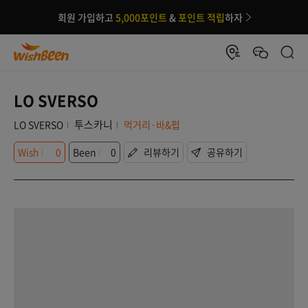
회원 가입하고
5,000포인트
&
포인트 적립
하자
LO SVERSO
투스카니
LO SVERSO
먹거리·바&펍
Wish
0
Been
0
리뷰하기
공유하기