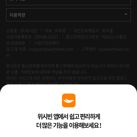
이용약관
상호명 : (주)위시빈
대표 : 최주영
개인정보책임자 : 최주영
사업자등록번호 : 599-88-01021
통신판매업신고번호 : 제2023-서울강
남-05908호
사업자정보확인
광고 및 제휴 :
support@wishbeen.com
고객센터 : cs@wishbeen.co
m
위시빈은 통신판매중개자이며 통신판매의 당사자가 아닙니다. 따라서 위시빈
은 상품·거래정보에 대하여 책임을 지지 않습니다.
위시빈 서비스의 모든 콘텐츠는 저작자에게 저작권이 있으므로 무단 업로드
혹은 사용 시 법적 책임이 발생할 수 있습니다.
Venture Enterprise
위시빈 앱에서 쉽고 편리하게
더 많은 기능을 이용해보세요 !