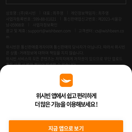
상호명 : (주)위시빈
대표 : 최주영
개인정보책임자 : 최주영
사업자등록번호 : 599-88-01021
통신판매업신고번호 : 제2023-서울강
남-05908호
사업자정보확인
광고 및 제휴 :
support@wishbeen.com
고객센터 : cs@wishbeen.co
m
위시빈은 통신판매중개자이며 통신판매의 당사자가 아닙니다. 따라서 위시빈
은 상품·거래정보에 대하여 책임을 지지 않습니다.
위시빈 서비스의 모든 콘텐츠는 저작자에게 저작권이 있으므로 무단 업로드
혹은 사용 시 법적 책임이 발생할 수 있습니다.
Venture Enterprise
위시빈 앱에서 쉽고 편리하게
더 많은 기능을 이용해보세요 !
2022 ⓒ Better Than WishBeen.
지금 앱으로 보기