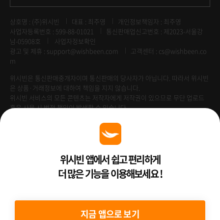
상호명 : (주)위시빈
대표 : 최주영
개인정보책임자 : 최주영
사업자등록번호 : 599-88-01021
통신판매업신고번호 : 제2023-서울강
남-05908호
사업자정보확인
광고 및 제휴 :
support@wishbeen.com
고객센터 : cs@wishbeen.co
m
위시빈은 통신판매중개자이며 통신판매의 당사자가 아닙니다. 따라서 위시빈
은 상품·거래정보에 대하여 책임을 지지 않습니다.
위시빈 서비스의 모든 콘텐츠는 저작자에게 저작권이 있으므로 무단 업로드
혹은 사용 시 법적 책임이 발생할 수 있습니다.
Venture Enterprise
위시빈 앱에서 쉽고 편리하게
더 많은 기능을 이용해보세요 !
2022 ⓒ Better Than WishBeen.
지금 앱으로 보기