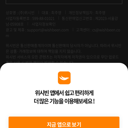
상호명 : (주)위시빈
대표 : 최주영
개인정보책임자 : 최주영
사업자등록번호 : 599-88-01021
통신판매업신고번호 : 제2023-서울강
남-05908호
사업자정보확인
광고 및 제휴 :
support@wishbeen.com
고객센터 : cs@wishbeen.co
m
위시빈은 통신판매중개자이며 통신판매의 당사자가 아닙니다. 따라서 위시빈
은 상품·거래정보에 대하여 책임을 지지 않습니다.
위시빈 서비스의 모든 콘텐츠는 저작자에게 저작권이 있으므로 무단 업로드
혹은 사용 시 법적 책임이 발생할 수 있습니다.
Venture Enterprise
위시빈 앱에서 쉽고 편리하게
더 많은 기능을 이용해보세요 !
2022 ⓒ Better Than WishBeen.
지금 앱으로 보기