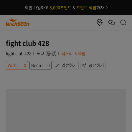
회원 가입하고
5,000포인트
&
포인트 적립
하자
fight club 428
도쿄 (동경)
fight club 428
먹거리·바&펍
Wish
0
Been
0
리뷰하기
공유하기