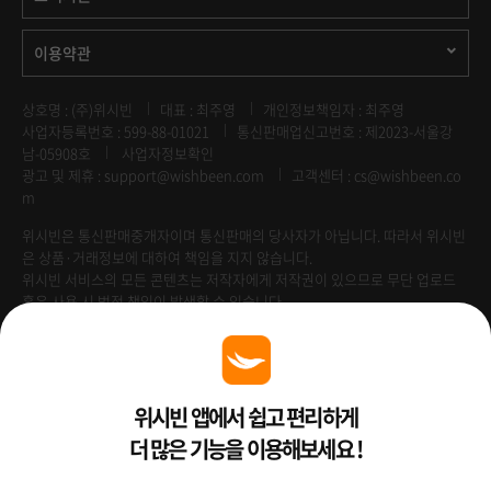
이용약관
상호명 : (주)위시빈
대표 : 최주영
개인정보책임자 : 최주영
사업자등록번호 : 599-88-01021
통신판매업신고번호 : 제2023-서울강
남-05908호
사업자정보확인
광고 및 제휴 :
support@wishbeen.com
고객센터 : cs@wishbeen.co
m
위시빈은 통신판매중개자이며 통신판매의 당사자가 아닙니다. 따라서 위시빈
은 상품·거래정보에 대하여 책임을 지지 않습니다.
위시빈 서비스의 모든 콘텐츠는 저작자에게 저작권이 있으므로 무단 업로드
혹은 사용 시 법적 책임이 발생할 수 있습니다.
Venture Enterprise
위시빈 앱에서 쉽고 편리하게
더 많은 기능을 이용해보세요 !