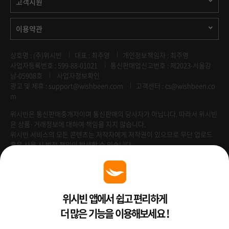
고객지원
이용약관
상호명 : (주)위시빈
대표 : 최주영
개인정보책임자 : 최주영
사업자등록번호 : 599-88-01021
통신판매업신고번호 : 제2023-서울강
남-05908호
사업자정보확인
광고 및 제휴 :
support@wishbeen.com
고객센터 : cs@wishbeen.co
m
위시빈은 통신판매중개자이며 통신판매의 당사자가 아닙니다. 따라서 위시빈
은 상품·거래정보에 대하여 책임을 지지 않습니다.
위시빈 서비스의 모든 콘텐츠는 저작자에게 저작권이 있으므로 무단 업로드
혹은 사용 시 법적 책임이 발생할 수 있습니다.
Venture Enterprise
위시빈 앱에서 쉽고 편리하게
더 많은 기능을 이용해보세요 !