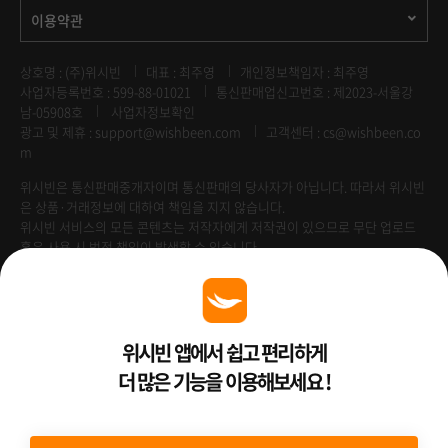
이용약관
상호명 : (주)위시빈
대표 : 최주영
개인정보책임자 : 최주영
사업자등록번호 : 599-88-01021
통신판매업신고번호 : 제2023-서울강
남-05908호
사업자정보확인
광고 및 제휴 :
support@wishbeen.com
고객센터 : cs@wishbeen.co
m
위시빈은 통신판매중개자이며 통신판매의 당사자가 아닙니다. 따라서 위시빈
은 상품·거래정보에 대하여 책임을 지지 않습니다.
위시빈 서비스의 모든 콘텐츠는 저작자에게 저작권이 있으므로 무단 업로드
혹은 사용 시 법적 책임이 발생할 수 있습니다.
Venture Enterprise
위시빈 앱에서 쉽고 편리하게
더 많은 기능을 이용해보세요 !