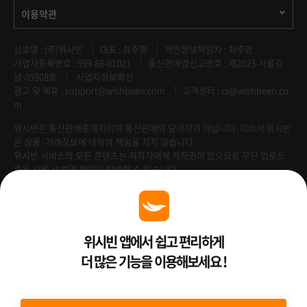
이용약관
상호명 : (주)위시빈
대표 : 최주영
개인정보책임자 : 최주영
사업자등록번호 : 599-88-01021
통신판매업신고번호 : 제2023-서울강
남-05908호
사업자정보확인
광고 및 제휴 :
support@wishbeen.com
고객센터 : cs@wishbeen.co
m
위시빈은 통신판매중개자이며 통신판매의 당사자가 아닙니다. 따라서 위시빈
은 상품·거래정보에 대하여 책임을 지지 않습니다.
위시빈 서비스의 모든 콘텐츠는 저작자에게 저작권이 있으므로 무단 업로드
혹은 사용 시 법적 책임이 발생할 수 있습니다.
Venture Enterprise
위시빈 앱에서 쉽고 편리하게
더 많은 기능을 이용해보세요 !