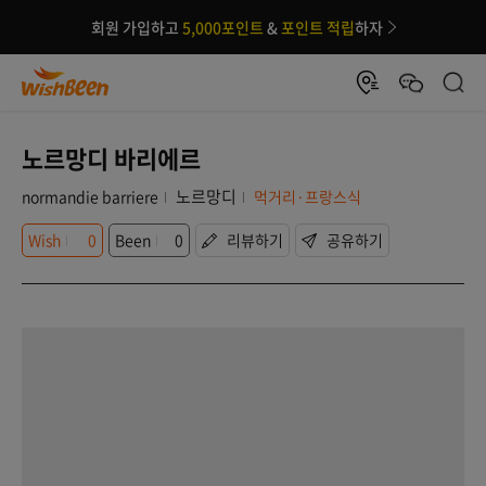
회원 가입하고
5,000포인트
&
포인트 적립
하자
노르망디 바리에르
노르망디
normandie barriere
먹거리·프랑스식
Wish
0
Been
0
리뷰하기
공유하기