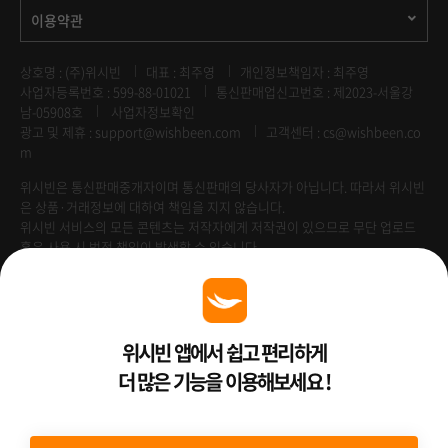
이용약관
상호명 : (주)위시빈
대표 : 최주영
개인정보책임자 : 최주영
사업자등록번호 : 599-88-01021
통신판매업신고번호 : 제2023-서울강
남-05908호
사업자정보확인
광고 및 제휴 :
support@wishbeen.com
고객센터 : cs@wishbeen.co
m
위시빈은 통신판매중개자이며 통신판매의 당사자가 아닙니다. 따라서 위시빈
은 상품·거래정보에 대하여 책임을 지지 않습니다.
위시빈 서비스의 모든 콘텐츠는 저작자에게 저작권이 있으므로 무단 업로드
혹은 사용 시 법적 책임이 발생할 수 있습니다.
Venture Enterprise
위시빈 앱에서 쉽고 편리하게
더 많은 기능을 이용해보세요 !