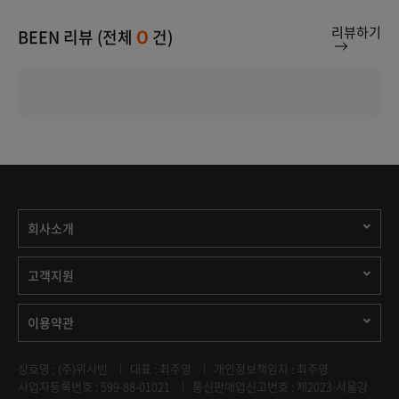
리뷰하기
BEEN 리뷰 (전체
건)
0
회사소개
고객지원
이용약관
상호명 : (주)위시빈
대표 : 최주영
개인정보책임자 : 최주영
사업자등록번호 : 599-88-01021
통신판매업신고번호 : 제2023-서울강