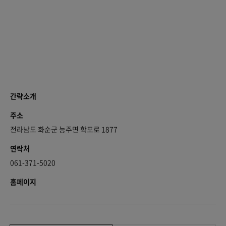
간략소개
주소
전라남도 화순군 능주면 학포로 1877
연락처
061-371-5020
홈페이지