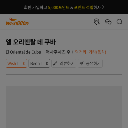
회원 가입하고
5,000포인트
&
포인트 적립
하자
엘 오리엔탈 데 쿠바
매사추세츠 주
El Oriental de Cuba
먹거리·기타(음식)
Wish
0
Been
0
리뷰하기
공유하기