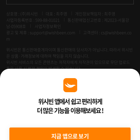
상호명 : (주)위시빈
대표 : 최주영
개인정보책임자 : 최주영
사업자등록번호 : 599-88-01021
통신판매업신고번호 : 제2023-서울강
남-05908호
사업자정보확인
광고 및 제휴 :
support@wishbeen.com
고객센터 : cs@wishbeen.co
m
위시빈은 통신판매중개자이며 통신판매의 당사자가 아닙니다. 따라서 위시빈
은 상품·거래정보에 대하여 책임을 지지 않습니다.
위시빈 서비스의 모든 콘텐츠는 저작자에게 저작권이 있으므로 무단 업로드
혹은 사용 시 법적 책임이 발생할 수 있습니다.
Venture Enterprise
위시빈 앱에서 쉽고 편리하게
더 많은 기능을 이용해보세요 !
2022 ⓒ Better Than WishBeen.
지금 앱으로 보기