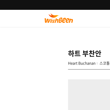
하트 부찬안
Heart Buchanan
스코틀