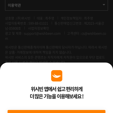
이용약관
상호명 : (주)위시빈
대표 : 최주영
개인정보책임자 : 최주영
사업자등록번호 : 599-88-01021
통신판매업신고번호 : 제2023-서울강
남-05908호
사업자정보확인
광고 및 제휴 :
support@wishbeen.com
고객센터 : cs@wishbeen.co
m
위시빈은 통신판매중개자이며 통신판매의 당사자가 아닙니다. 따라서 위시빈
은 상품·거래정보에 대하여 책임을 지지 않습니다.
위시빈 서비스의 모든 콘텐츠는 저작자에게 저작권이 있으므로 무단 업로드
혹은 사용 시 법적 책임이 발생할 수 있습니다.
Venture Enterprise
위시빈 앱에서 쉽고 편리하게
더 많은 기능을 이용해보세요 !