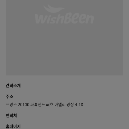
간략소개
주소
프랑스 20100 싸흑뗀느 쐬흐 아멜리 광장 4-10
연락처
홈페이지