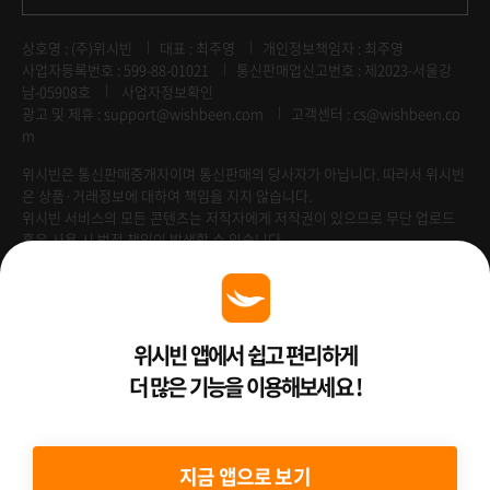
상호명 : (주)위시빈
대표 : 최주영
개인정보책임자 : 최주영
사업자등록번호 : 599-88-01021
통신판매업신고번호 : 제2023-서울강
남-05908호
사업자정보확인
광고 및 제휴 :
support@wishbeen.com
고객센터 : cs@wishbeen.co
m
위시빈은 통신판매중개자이며 통신판매의 당사자가 아닙니다. 따라서 위시빈
은 상품·거래정보에 대하여 책임을 지지 않습니다.
위시빈 서비스의 모든 콘텐츠는 저작자에게 저작권이 있으므로 무단 업로드
혹은 사용 시 법적 책임이 발생할 수 있습니다.
Venture Enterprise
위시빈 앱에서 쉽고 편리하게
더 많은 기능을 이용해보세요 !
2022 ⓒ Better Than WishBeen.
지금 앱으로 보기